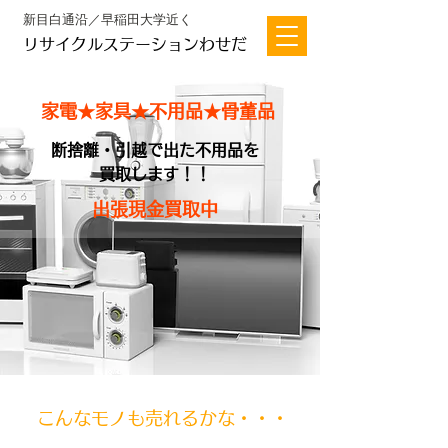
新目白通沿／早稲田大学近く
リサイクルステーションわせだ
家電★家具★不用品★骨董品
断捨離・引越で出た不用品を
買取します！！
出張現金買取中
​こんなモノも売れるかな・・・